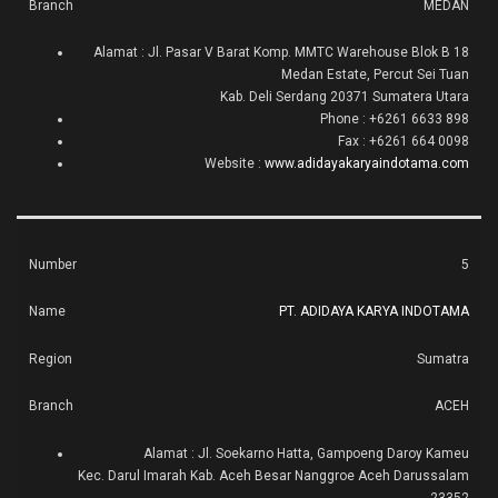
MEDAN
Alamat : Jl. Pasar V Barat Komp. MMTC Warehouse Blok B 18
Medan Estate, Percut Sei Tuan
Kab. Deli Serdang 20371 Sumatera Utara
Phone : +6261 6633 898
Fax : +6261 664 0098
Website :
www.adidayakaryaindotama.com
5
PT. ADIDAYA KARYA INDOTAMA
Sumatra
ACEH
Alamat : Jl. Soekarno Hatta, Gampoeng Daroy Kameu
Kec. Darul Imarah Kab. Aceh Besar Nanggroe Aceh Darussalam
23352