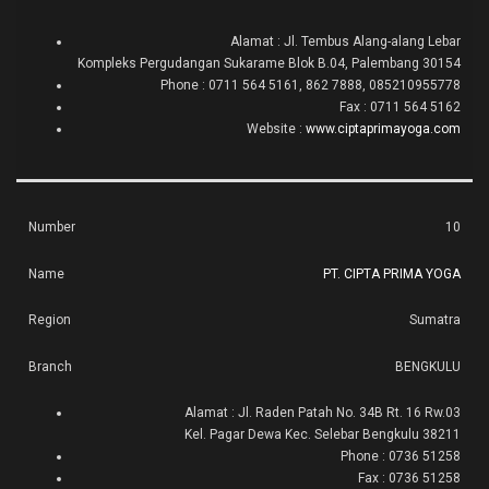
Alamat : Jl. Tembus Alang-alang Lebar
Kompleks Pergudangan Sukarame Blok B.04, Palembang 30154
Phone : 0711 564 5161, 862 7888, 085210955778
Fax : 0711 564 5162
Website :
www.ciptaprimayoga.com
10
PT. CIPTA PRIMA YOGA
Sumatra
BENGKULU
Alamat : Jl. Raden Patah No. 34B Rt. 16 Rw.03
Kel. Pagar Dewa Kec. Selebar Bengkulu 38211
Phone : 0736 51258
Fax : 0736 51258