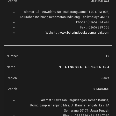
TASIKMALAYA
Alamat : Jl. Leuwidahu No. 10/Rarang Jami RT.001/RW.008,
Kelurahan Indihiang Kecamatan Indihiang, Tasikmalaya 46151
Phone : (0265) 334 443
Fax : (0265) 339 066
Website :
www.baterindosuksesmandiri.com
19
PT. JATENG SINAR AGUNG SENTOSA
Jawa
SEMARANG
Alamat : Kawasan Pergudangan Taman Baruna,
Komp. Lingkar Tanjung Mas, Jl. Baruna Tengah I kav. 8A
Semarang 50177- Jawa Tengah
Phone : 024 3566 461, 351 7060