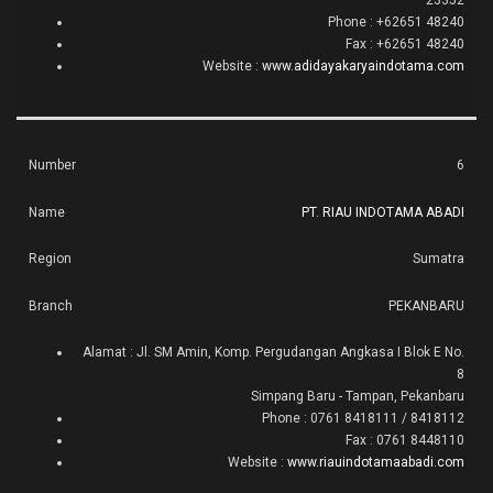
Phone : +62651 48240
Fax : +62651 48240
Website :
www.adidayakaryaindotama.com
6
PT. RIAU INDOTAMA ABADI
Sumatra
PEKANBARU
Alamat : Jl. SM Amin, Komp. Pergudangan Angkasa I Blok E No.
8
Simpang Baru - Tampan, Pekanbaru
Phone : 0761 8418111 / 8418112
Fax : 0761 8448110
Website :
www.riauindotamaabadi.com