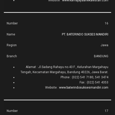
Website :
www.kamajayaanekalestari.com
16
PT. BATERINDO SUKSES MANDIRI
Jawa
BANDUNG
Alamat : Jl.Sadang Rahayu no.43 F , Kelurahan Margahayu
Tengah, Kecamatan Margahayu, Bandung 40226, Jawa Barat.
Phone : (022) 541 7180, 541 3474
Fax : (022) 541 4353
Website :
www.baterindosuksesmandiri.com
17