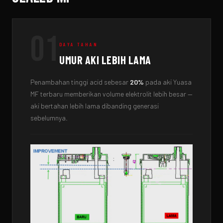
01
DAYA TAHAN
UMUR AKI LEBIH LAMA
Penambahan tinggi acid sebesar
20%
pada aki Yuasa
MF terbaru memberikan volume elektrolit lebih besar —
aki bertahan lebih lama dibanding generasi
sebelumnya.