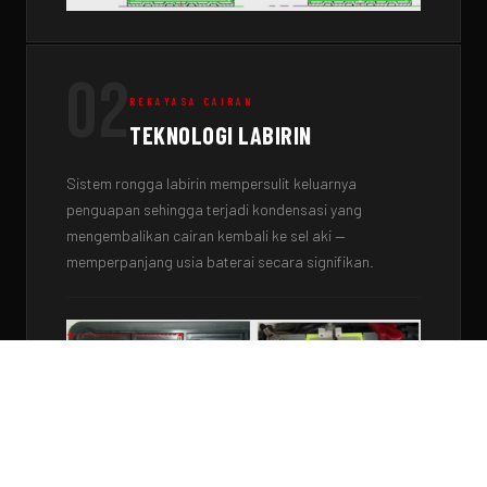
02
REKAYASA CAIRAN
TEKNOLOGI LABIRIN
Sistem rongga labirin mempersulit keluarnya
penguapan sehingga terjadi kondensasi yang
mengembalikan cairan kembali ke sel aki —
memperpanjang usia baterai secara signifikan.