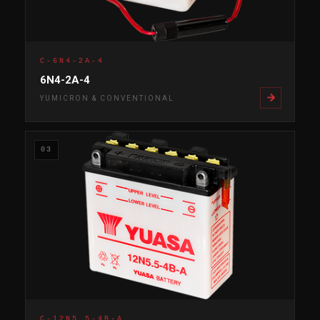
C-6N4-2A-4
6N4-2A-4
YUMICRON & CONVENTIONAL
03
C-12N5.5-4B-A