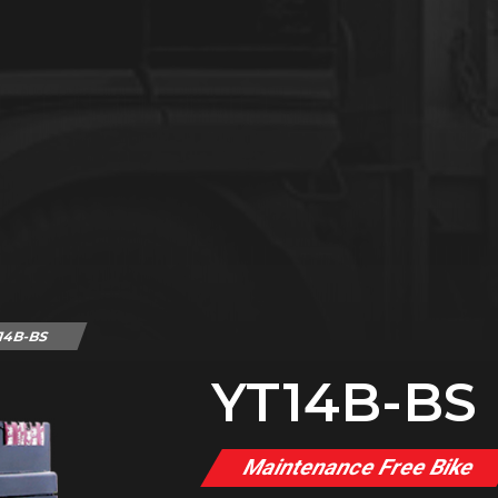
T14B-BS
YT14B-BS
Maintenance Free Bike