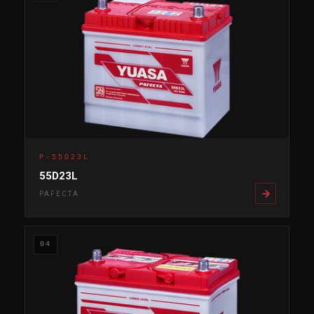
P-55D23L
55D23L
PAFECTA
04