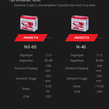
-
Tipe Kendaraan : Mobil
Halaman 3 dari 3, menampilkan 9 produk dari total 33 produk
PAFECTA
PAFECTA
NS-60
N-40
Tegangan
: 12 V
Tegangan
: 12 V
Kapasitas
: 45 AH
Kapasitas
: 40 AH
: 238
: 238
Dimensi Panjang
Dimensi Panjang
mm
mm
: 202
: 202
Dimensi Tinggi
Dimensi Tinggi
mm
mm
: 8.38
Berat
: 7.5 KG
Berat
KG
CCA
: 300
CCA
: 325