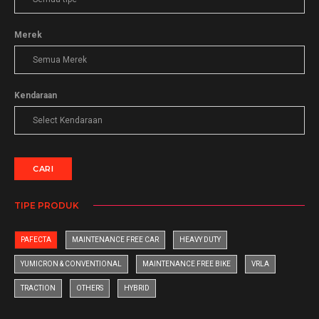
Merek
Kendaraan
CARI
TIPE PRODUK
PAFECTA
MAINTENANCE FREE CAR
HEAVY DUTY
YUMICRON & CONVENTIONAL
MAINTENANCE FREE BIKE
VRLA
TRACTION
OTHERS
HYBRID