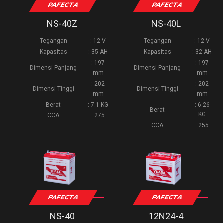
PAFECTA
PAFECTA
NS-40Z
NS-40L
Tegangan
: 12 V
Tegangan
: 12 V
Kapasitas
: 35 AH
Kapasitas
: 32 AH
: 197
: 197
Dimensi Panjang
Dimensi Panjang
mm
mm
: 202
: 202
Dimensi Tinggi
Dimensi Tinggi
mm
mm
Berat
: 7.1 KG
: 6.26
Berat
KG
CCA
: 275
CCA
: 255
PAFECTA
PAFECTA
NS-40
12N24-4