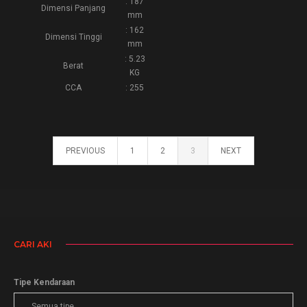
: 187
Dimensi Panjang
mm
: 162
Dimensi Tinggi
mm
: 5.23
Berat
KG
CCA
: 255
PREVIOUS
1
2
3
NEXT
CARI AKI
Tipe Kendaraan