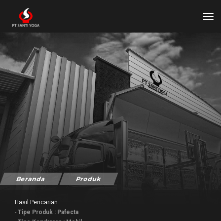
tog
Beranda
Produk
Aki Yuasa Pafecta untuk Mo
Hasil Pencarian :
-
Tipe Produk : Pafecta