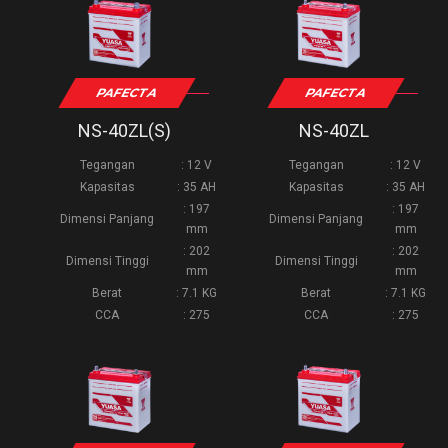
PAFECTA
PAFECTA
NS-40ZL(S)
NS-40ZL
Tegangan
: 12 V
Tegangan
: 12 V
Kapasitas
: 35 AH
Kapasitas
: 35 AH
: 197
: 197
Dimensi Panjang
Dimensi Panjang
mm
mm
: 202
: 202
Dimensi Tinggi
Dimensi Tinggi
mm
mm
Berat
: 7.1 KG
Berat
: 7.1 KG
CCA
: 275
CCA
: 275