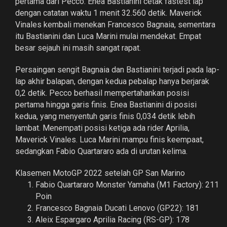
pertama dari Pecco. Enea Bastianini cetak fastest lap
dengan catatan waktu 1 menit 32.560 detik. Maverick
Vinales kembali menekan Francesco Bagnaia, sementara
itu Bastianini dan Luca Marini mulai mendekat. Empat
besar sejauh ini masih sangat rapat.
Persaingan sengit Bagnaia dan Bastianini terjadi pada lap-
lap akhir balapan, dengan kedua pebalap hanya berjarak
0,2 detik. Pecco berhasil mempertahankan posisi
pertama hingga garis finis. Enea Bastianini di posisi
kedua, yang menyentuh garis finis 0,034 detik lebih
lambat. Menempati posisi ketiga ada rider Aprilia,
Maverick Vinales. Luca Marini mampu finis keempaat,
sedangkan Fabio Quartararo ada di urutan kelima.
Klasemen MotoGP 2022 setelah GP San Marino
Fabio Quartararo Monster Yamaha (M1 Factory): 211
Poin
Francesco Bagnaia Ducati Lenovo (GP22): 181
Aleix Espargaro Aprilia Racing (RS-GP): 178