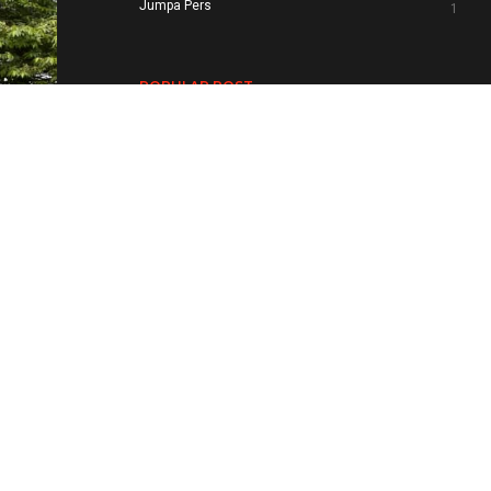
Jumpa Pers
1
POPULAR POST
YUASA APP “YOUR BATTERY
SOLUTION”
10 Nov 2022
YUASA TIPE YTX9-BS (AKI
ORIGINAL PABRIKAN UNTUK
MOTOR KAWASAKI NINJA 250 CC)
17 Nov 2016
Aki Mobil DIN Maintenance Free;
Terobosan Baru Rangkaian Produk
Yuasa
18 Jun 2024
Mengenal Lebih Dekat Aki MF
23 Mar 2020
PEMENANG YUASA GOES TO