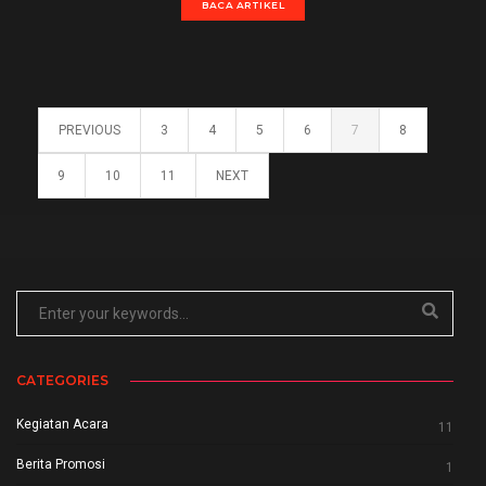
BACA ARTIKEL
PREVIOUS
3
4
5
6
7
8
9
10
11
NEXT
CATEGORIES
Kegiatan Acara
11
Berita Promosi
1