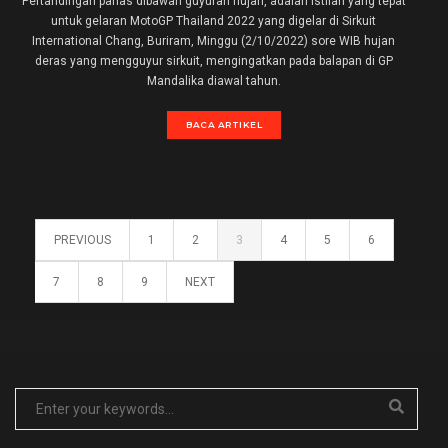
Pertandingan panas dibawah guyuran hujan, adalah istilah yang tepat
untuk gelaran MotoGP Thailand 2022 yang digelar di Sirkuit
International Chang, Buriram, Minggu (2/10/2022) sore WIB hujan
deras yang mengguyur sirkuit, mengingatkan pada balapan di GP
Mandalika diawal tahun.
BACA ARTIKEL
PREVIOUS
1
2
3
4
5
6
7
8
9
NEXT